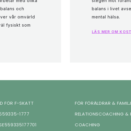
arbetar med olika
stegen mot föränd
a balans och
balans i livet avs
över vår omvärld
mental hälsa.
äl fysiskt som
LÄS MER OM KOST
 FÖR F-SKATT
FÖR FÖRÄLDRAR & FAMIL
559335-1777
RELATIONSCOACHING & 
SE559335177701
COACHING