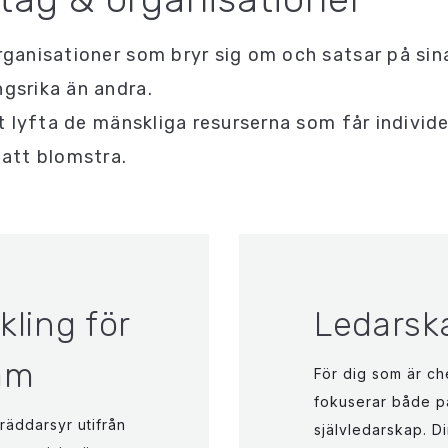
rganisationer som bryr sig om och satsar på si
gsrika än andra.
tt lyfta de mänskliga resurserna som får individ
 att blomstra.
ling för
Ledarsk
am
För dig som är ch
fokuserar både på
räddarsyr utifrån
självledarskap. Di