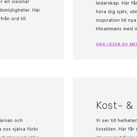
r en visionär
ledarskap. Här få
dsmöjligheter. Här
höra dig själv, u
rån ord till
inspiration till n
tillsammans med i
HÄR LÄSER DU M
Kost- &
järnan och
Vi ser till helhet
 oss själva förbi
livsstilen. Här får