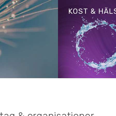
KOST & HÄL
etag & organisationer