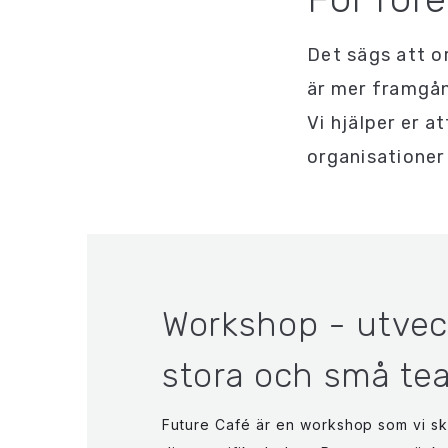
Det sägs att o
är mer framgån
Vi hjälper er a
organisationer
Workshop - utveck
stora och små te
Future Café är en workshop som vi sk