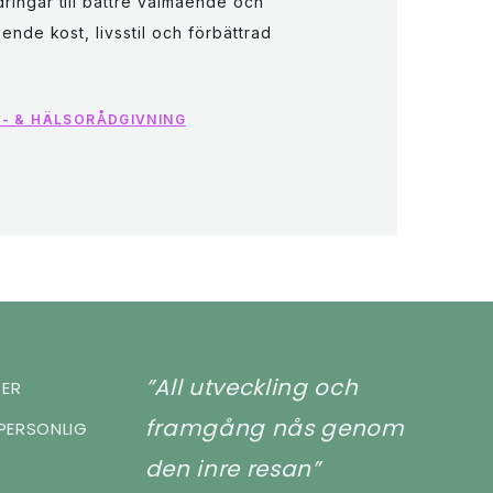
ringar till bättre välmående och
eende kost, livsstil och förbättrad
- & HÄLSORÅDGIVNING
”All utveckling och
JER
framgång nås genom
PERSONLIG
den inre resan”