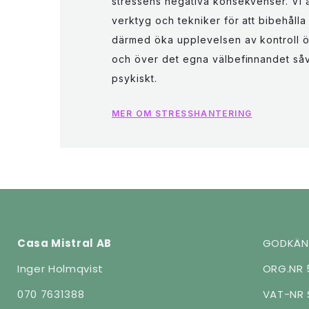
stressens negativa konsekvenser. Vi 
verktyg och tekniker för att bibehåll
därmed öka upplevelsen av kontroll 
och över det egna välbefinnandet såv
psykiskt.
MER OM STRESSHANTERING
Casa Mistral AB
GODKÄND
Inger Holmqvist
ORG.NR 
070 7631388
VAT-NR 