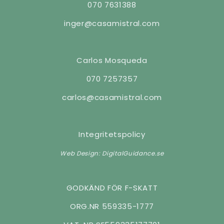
070 7631388
inger@casamistral.com
Carlos Mosqueda
070 7257357
carlos@casamistral.com
Integritetspolicy
Web Design:
DigitalGuidance.se
GODKÄND FÖR F-SKATT
ORG.NR 559335-1777