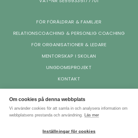
VAT-NR SE559335177701
FÖR FÖRÄLDRAR & FAMILJER
RELATIONSCOACHING & PERSONLIG COACHING
FÖR ORGANISATIONER & LEDARE
MENTORSKAP I SKOLAN
UNGDOMSPROJEKT
KONTAKT
”All utveckling och
Om cookies på denna webbplats
Vi använder cookies för att samla in och analysera information om
framgång nås genom
webbplatsens prestanda och användning.
Läs mer
den inre resan”
Inställningar för cookies