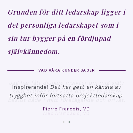
Grunden för ditt ledarskap ligger i
det personliga ledarskapet som i
sin tur bygger på en fördjupad
självkännedom.
VAD VÅRA KUNDER SÄGER
älv
Ja
Inspirerande!
Det har gett en känsla av
e
trygghet inför fortsatta projektledarskap.
at.
be
Pierre Francois, VD